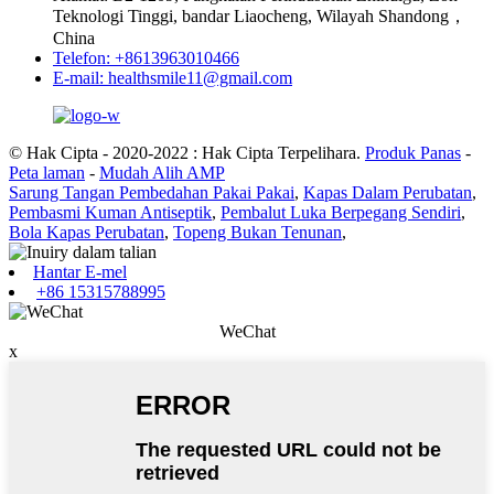
Teknologi Tinggi, bandar Liaocheng, Wilayah Shandong，
China
Telefon: +8613963010466
E-mail: healthsmile11@gmail.com
© Hak Cipta - 2020-2022 : Hak Cipta Terpelihara.
Produk Panas
-
Peta laman
-
Mudah Alih AMP
Sarung Tangan Pembedahan Pakai Pakai
,
Kapas Dalam Perubatan
,
Pembasmi Kuman Antiseptik
,
Pembalut Luka Berpegang Sendiri
,
Bola Kapas Perubatan
,
Topeng Bukan Tenunan
,
Hantar E-mel
+86 15315788995
WeChat
x