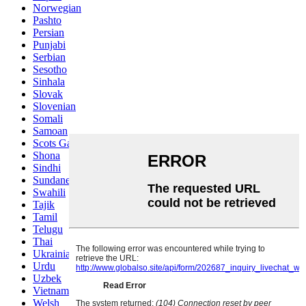
Norwegian
Pashto
Persian
Punjabi
Serbian
Sesotho
Sinhala
Slovak
Slovenian
Somali
Samoan
Scots Gaelic
Shona
Sindhi
Sundanese
Swahili
Tajik
Tamil
Telugu
Thai
Ukrainian
Urdu
Uzbek
Vietnamese
Welsh