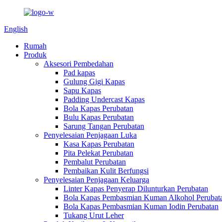
English
Rumah
Produk
Aksesori Pembedahan
Pad kapas
Gulung Gigi Kapas
Sapu Kapas
Padding Undercast Kapas
Bola Kapas Perubatan
Bulu Kapas Perubatan
Sarung Tangan Perubatan
Penyelesaian Penjagaan Luka
Kasa Kapas Perubatan
Pita Pelekat Perubatan
Pembalut Perubatan
Pembaikan Kulit Berfungsi
Penyelesaian Penjagaan Keluarga
Linter Kapas Penyerap Dilunturkan Perubatan
Bola Kapas Pembasmian Kuman Alkohol Perubat
Bola Kapas Pembasmian Kuman Iodin Perubatan
Tukang Urut Leher