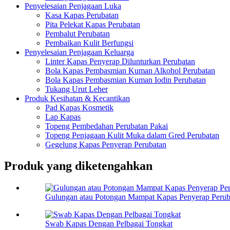
Penyelesaian Penjagaan Luka
Kasa Kapas Perubatan
Pita Pelekat Kapas Perubatan
Pembalut Perubatan
Pembaikan Kulit Berfungsi
Penyelesaian Penjagaan Keluarga
Linter Kapas Penyerap Dilunturkan Perubatan
Bola Kapas Pembasmian Kuman Alkohol Perubatan
Bola Kapas Pembasmian Kuman Iodin Perubatan
Tukang Urut Leher
Produk Kesihatan & Kecantikan
Pad Kapas Kosmetik
Lap Kapas
Topeng Pembedahan Perubatan Pakai
Topeng Penjagaan Kulit Muka dalam Gred Perubatan
Gegelung Kapas Penyerap Perubatan
Produk yang diketengahkan
Gulungan atau Potongan Mampat Kapas Penyerap Perub
Swab Kapas Dengan Pelbagai Tongkat