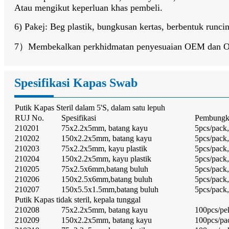
Atau mengikut keperluan khas pembeli.
6) Pakej: Beg plastik, bungkusan kertas, berbentuk runci
7）Membekalkan perkhidmatan penyesuaian OEM dan
Spesifikasi Kapas Swab
Putik Kapas Steril dalam 5'S, dalam satu lepuh
RUJ No.
Spesifikasi
Pembungk
210201
75x2.2x5mm, batang kayu
5pcs/pack
210202
150x2.2x5mm, batang kayu
5pcs/pack
210203
75x2.2x5mm, kayu plastik
5pcs/pack
210204
150x2.2x5mm, kayu plastik
5pcs/pack
210205
75x2.5x6mm,batang buluh
5pcs/pack
210206
150x2.5x6mm,batang buluh
5pcs/pack
210207
150x5.5x1.5mm,batang buluh
5pcs/pack
Putik Kapas tidak steril, kepala tunggal
210208
75x2.2x5mm, batang kayu
100pcs/pe
210209
150x2.2x5mm, batang kayu
100pcs/pa