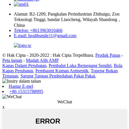
Alamat: B2-1209, Pangkalan Perindustrian Zhihuigu, Zon
Teknologi Tinggi, bandar Liaocheng, Wilayah Shandong，
China
Telefon: +8613963010466
E-mail: healthsmile11@gmail.com
© Hak Cipta - 2020-2022 : Hak Cipta Terpelihara.
Produk Panas
-
Peta laman
-
Mudah Alih AMP
Kapas Dalam Perubatan
,
Pembalut Luka Berpegang Sendiri
,
Bola
Kapas Perubatan
,
Pembasmi Kuman Antiseptik
,
Topeng Bukan
Tenunan
,
Sarung Tangan Pembedahan Pakai Pakai
,
Hantar E-mel
+86 15315788995
WeChat
x