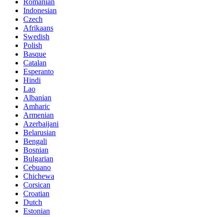
Romanian
Indonesian
Czech
Afrikaans
Swedish
Polish
Basque
Catalan
Esperanto
Hindi
Lao
Albanian
Amharic
Armenian
Azerbaijani
Belarusian
Bengali
Bosnian
Bulgarian
Cebuano
Chichewa
Corsican
Croatian
Dutch
Estonian