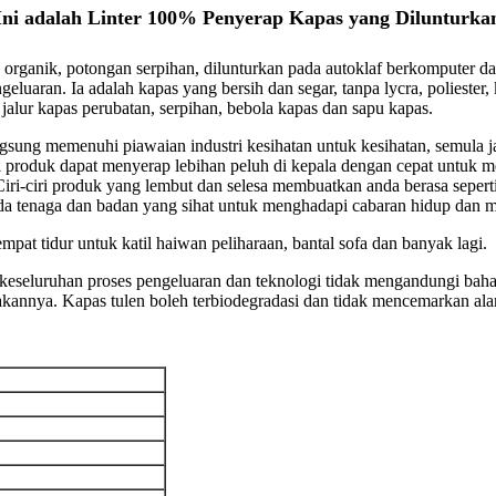
Ini adalah Linter 100% Penyerap Kapas yang Dilunturka
, organik, potongan serpihan, dilunturkan pada autoklaf berkomputer da
geluaran. Ia adalah kapas yang bersih dan segar, tanpa lycra, poliester
jalur kapas perubatan, serpihan, bebola kapas dan sapu kapas.
 langsung memenuhi piawaian industri kesihatan untuk kesihatan, semul
gi produk dapat menyerap lebihan peluh di kepala dengan cepat untuk 
Ciri-ciri produk yang lembut dan selesa membuatkan anda berasa sepert
da tenaga dan badan yang sihat untuk menghadapi cabaran hidup dan m
mpat tidur untuk katil haiwan peliharaan, bantal sofa dan banyak lagi.
keseluruhan proses pengeluaran dan teknologi tidak mengandungi baha
annya. Kapas tulen boleh terbiodegradasi dan tidak mencemarkan alam