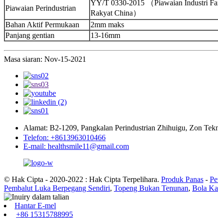
YY/T 0330-2015 （Piawaian Industri Far
Piawaian Perindustrian
Rakyat China）
Bahan Aktif Permukaan
2mm maks
Panjang gentian
13-16mm
Masa siaran: Nov-15-2021
Alamat: B2-1209, Pangkalan Perindustrian Zhihuigu, Zon Te
Telefon: +8613963010466
E-mail: healthsmile11@gmail.com
© Hak Cipta - 2020-2022 : Hak Cipta Terpelihara.
Produk Panas
-
Pe
Pembalut Luka Berpegang Sendiri
,
Topeng Bukan Tenunan
,
Bola Ka
Hantar E-mel
+86 15315788995