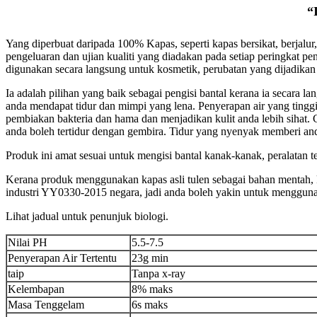
“
Yang diperbuat daripada 100% Kapas, seperti kapas bersikat, berjalur
pengeluaran dan ujian kualiti yang diadakan pada setiap peringkat pen
digunakan secara langsung untuk kosmetik, perubatan yang dijadikan 
Ia adalah pilihan yang baik sebagai pengisi bantal kerana ia secara
anda mendapat tidur dan mimpi yang lena. Penyerapan air yang ting
pembiakan bakteria dan hama dan menjadikan kulit anda lebih sihat. 
anda boleh tertidur dengan gembira. Tidur yang nyenyak memberi an
Produk ini amat sesuai untuk mengisi bantal kanak-kanak, peralatan te
Kerana produk menggunakan kapas asli tulen sebagai bahan mentah, 
industri YY0330-2015 negara, jadi anda boleh yakin untuk menggunak
Lihat jadual untuk penunjuk biologi.
Nilai PH
5.5-7.5
Penyerapan Air Tertentu
23g min
taip
Tanpa x-ray
Kelembapan
8% maks
Masa Tenggelam
6s maks