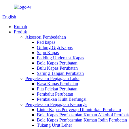
English
Rumah
Produk
Aksesori Pembedahan
Pad kapas
Gulung Gigi Kapas
Sapu Kapas
Padding Undercast Kapas
Bola Kapas Perubatan
Bulu Kapas Perubatan
Sarung Tangan Perubatan
Penyelesaian Penjagaan Luka
Kasa Kapas Perubatan
Pita Pelekat Perubatan
Pembalut Perubatan
Pembaikan Kulit Berfungsi
Penyelesaian Penjagaan Keluarga
Linter Kapas Penyerap Dilunturkan Perubatan
Bola Kapas Pembasmian Kuman Alkohol Perubat
Bola Kapas Pembasmian Kuman Iodin Perubatan
Tukang Urut Leher