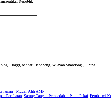
maseutikal Republik
knologi Tinggi, bandar Liaocheng, Wilayah Shandong，China
ta laman
-
Mudah Alih AMP
pas Perubatan
,
Sarung Tangan Pembedahan Pakai Pakai
,
Pembasmi Ku