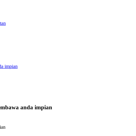
tan
da impian
 membawa anda impian
ian