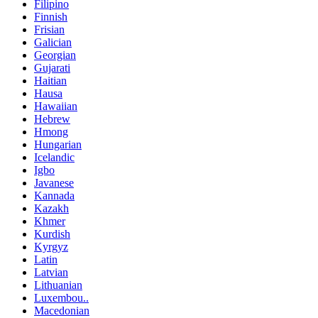
Filipino
Finnish
Frisian
Galician
Georgian
Gujarati
Haitian
Hausa
Hawaiian
Hebrew
Hmong
Hungarian
Icelandic
Igbo
Javanese
Kannada
Kazakh
Khmer
Kurdish
Kyrgyz
Latin
Latvian
Lithuanian
Luxembou..
Macedonian